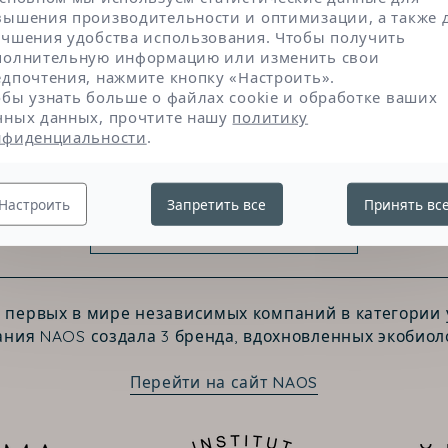
оказывает мгновенный подтягивание и укрепляет
вышения производительности и оптимизации, а также 
учшения удобства использования. Чтобы получить
полнительную информацию или изменить свои
едпочтения, нажмите кнопку «Настроить».
обы узнать больше о файлах cookie и обработке ваших
чных данных, прочтите нашу
политику
нфиденциальности
.
Настроить
Запретить все
Принять вс
Свяжитесь с нами
з первых в мире независимых компаний в категории у
ния NAOS создала 3 бренда, вдохновленных экобиол
Перейти на сайт NAOS