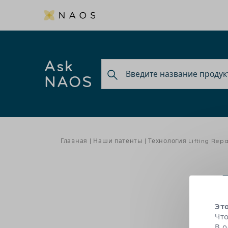
Ask
NAOS
Главная
Наши патенты
Технология Lifting Repa
Эт
Чт
С возра
В 