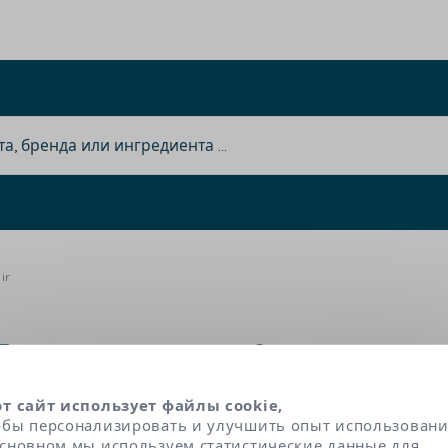
ir
Технология Lifting Repai
от сайт использует файлы cookie,
обы персонализировать и улучшить опыт использовани
стом кожа изменяется, теряет тонус и однород
основном мы используем статистические данные для