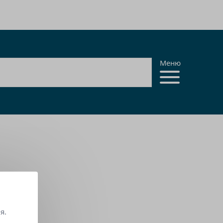
Меню
r
я.
ный тон.