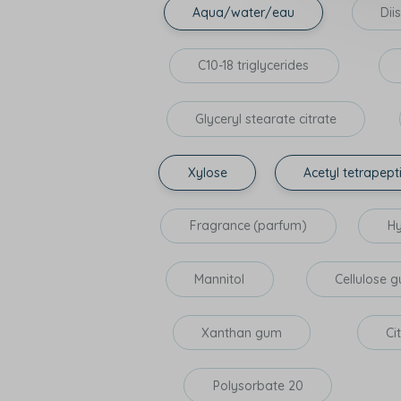
Aqua/water/eau
Dii
C10-18 triglycerides
Glyceryl stearate citrate
Xylose
Acetyl tetrapept
Fragrance (parfum)
Hy
Mannitol
Cellulose 
Xanthan gum
Ci
Polysorbate 20