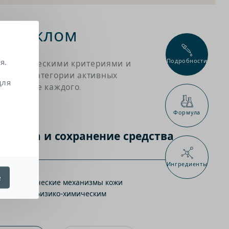
 стеклом
я.
Подробности
матологическими критериями и
новные категории активных
для
схождение каждого.
Формула
Защита и сохранение средства
Ингредиенты
е
ают биологические механизмы кожи
цифическим физико-химическим