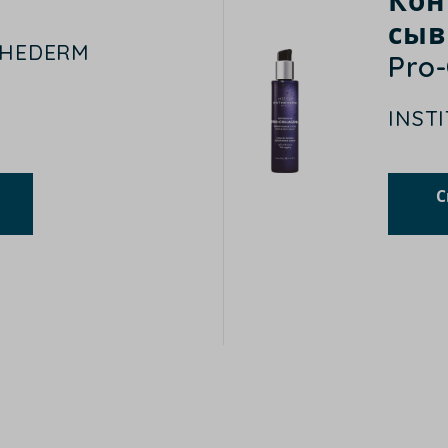
Кон
сыв
THEDERM
Pro
INST
С