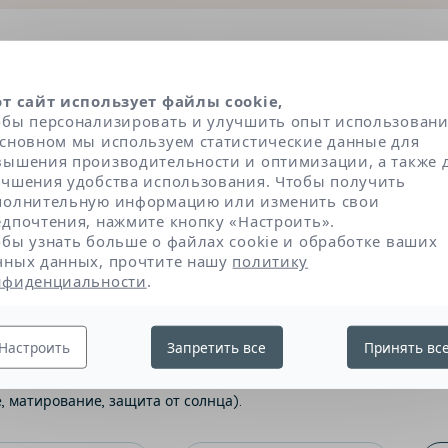
енты под увеличительным
от сайт использует файлы cookie,
обы персонализировать и улучшить опыт использовани
ли отобраны в соответствии с очень строгими дер
основном мы используем статистические данные для
ми экспертами. Компоненты разделенны на три ос
вышения производительности и оптимизации, а также 
кнув по названию, вы узнаете природу, роль и прои
учшения удобства использования. Чтобы получить
полнительную информацию или изменить свои
едпочтения, нажмите кнопку «Настроить».
обы узнать больше о файлах cookie и обработке ваших
чных данных, прочтите нашу
политику
а
Текстура и консистенция
нфиденциальности
.
Настроить
Запретить все
Принять вс
ют эффективности продукта: те, которые сохраняют или улучш
 восстановление липидов), и те, которые обладают очень спе
 матирование, защита от солнца).