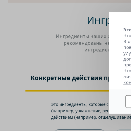
Ингреди
Эт
Чт
Ингредиенты наших формул бы
В 
рекомендованы независимы
по
ингредиентов. Щел
ул
до
пр
Чт
ли
Конкретные действия продукт
ко
Это ингредиенты, которые способству
(например, увлажнение, регенерация,
действием (например, отшелушивание,