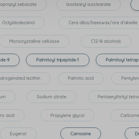
sopropyl sebacate
Isostearyl isostearate
Octyldodecanol
Cera alba/beeswax/cire d’abeille
Microcrystalline cellulose
C12-16 alcohols
ide-9
Palmitoyl tripeptide-1
Palmitoyl tetrap
drogenated lecithin
Palmitic acid
Pentylen
gum
Sodium citrate
Pentaerythrityl tet
tric acid
Propylene glycol
Carbome
Eugenol
Carnosine
D