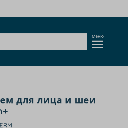
Меню
Крем для лица и шеи
n+
DERM