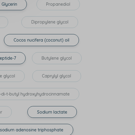
Glycerin
Propanediol
Dipropylene glycol
Cocos nucifera (coconut) oil
eptide-7
Butylene glycol
e glycol
Caprylyl glycol
ra-di-t-butyl hydroxyhydrocinnamate
r
Sodium lactate
isodium adenosine triphosphate