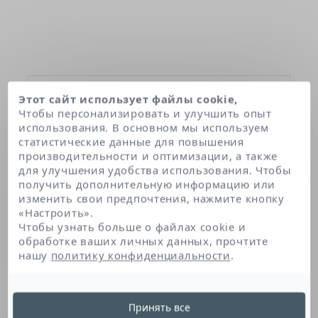
Этот сайт использует файлы cookie,
Чтобы персонализировать и улучшить опыт
использования. В основном мы используем
статистические данные для повышения
производительности и оптимизации, а также
Главная
Наши продукты
PEELING GEL
для улучшения удобства использования. Чтобы
получить дополнительную информацию или
изменить свои предпочтения, нажмите кнопку
«Настроить».
PEELING GEL
Чтобы узнать больше о файлах cookie и
обработке ваших личных данных, прочтите
INSTITUT ESTHEDERM
нашу
политику конфиденциальности
.
Принять все