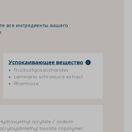
те все ингредиенты вашего
.
Успокаивающее вещество
Fructooligosaccharides
Laminaria ochroleuca extract
Rhamnose
Hydroxyethyl acrylate / sodium
acryloyldimethyl taurate copolymer