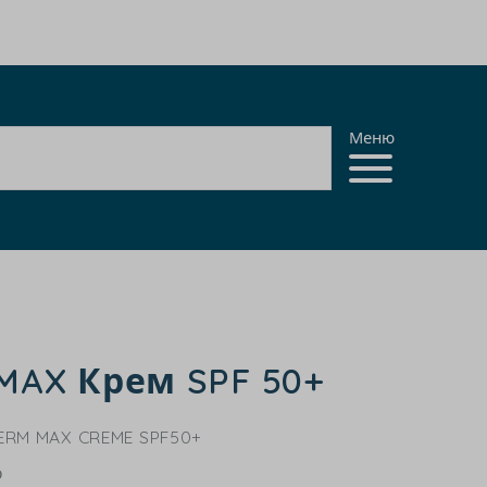
Меню
MAX Крем SPF 50+
RM MAX CREME SPF50+
о