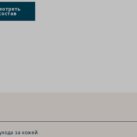
мотреть
состав
хода за кожей.