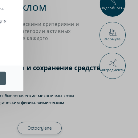
 стеклом
я.
Подробности
для
матологическими критериями и
новные категории активных
схождение каждого.
Формула
Защита и сохранение средства
Ингредиенты
е
ают биологические механизмы кожи
цифическим физико-химическим
Octocrylene