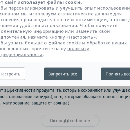
от сайт использует файлы cookie,
енты под увеличительным
обы персонализировать и улучшить опыт использовани
основном мы используем статистические данные для
вышения производительности и оптимизации, а также 
ли отобраны в соответствии с очень строгими дер
учшения удобства использования. Чтобы получить
ми экспертами. Компоненты разделенны на три ос
полнительную информацию или изменить свои
кнув по названию, вы узнаете природу, роль и прои
едпочтения, нажмите кнопку «Настроить».
обы узнать больше о файлах cookie и обработке ваших
чных данных, прочтите нашу
политику
нфиденциальности
.
а
Текстура и консистенция
Настроить
Запретить все
Принять вс
ют эффективности продукта: те, которые сохраняют или улучш
 восстановление липидов), и те, которые обладают очень спе
 матирование, защита от солнца).
Dicaprylyl carbonate