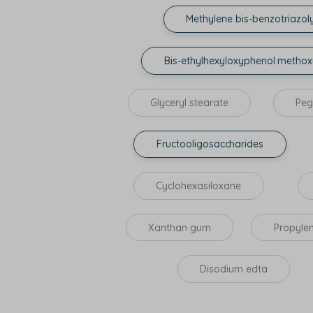
Methylene bis-benzotriazol
Bis-ethylhexyloxyphenol methox
Glyceryl stearate
Peg
Fructooligosaccharides
Cyclohexasiloxane
Xanthan gum
Propylen
Disodium edta