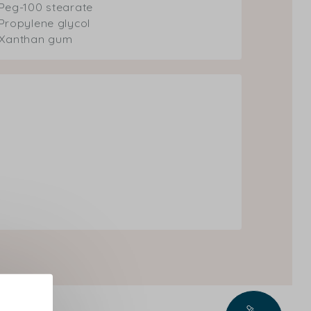
Peg-100 stearate
Propylene glycol
Xanthan gum
l