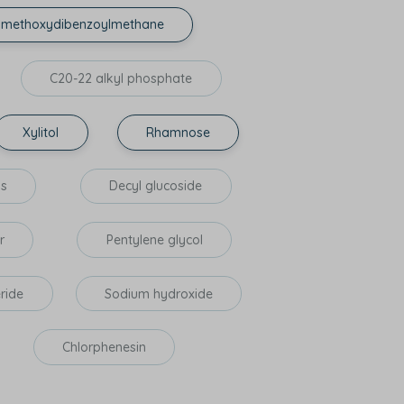
l methoxydibenzoylmethane
C20-22 alkyl phosphate
Xylitol
Rhamnose
ls
Decyl glucoside
r
Pentylene glycol
eride
Sodium hydroxide
Chlorphenesin