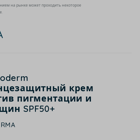
ением на рынке может проходить некоторое
е.
A
toderm
нцезащитный крем
тив пигментации и
щин SPF50+
ERMA