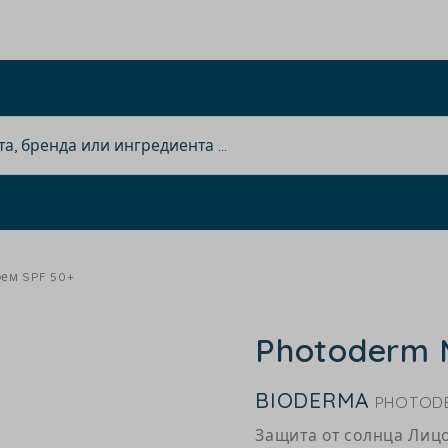
ем SPF 50+
Photoderm 
BIODERMA
PHOTODE
Защита от солнца Лиц