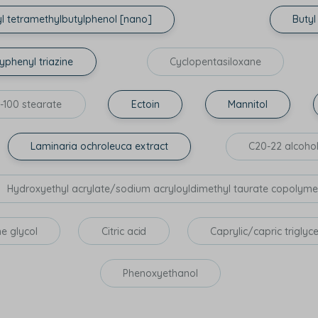
yl tetramethylbutylphenol [nano]
Buty
yphenyl triazine
Cyclopentasiloxane
-100 stearate
Ectoin
Mannitol
Laminaria ochroleuca extract
C20-22 alcoho
Hydroxyethyl acrylate/sodium acryloyldimethyl taurate copolyme
e glycol
Citric acid
Caprylic/capric triglyc
Phenoxyethanol