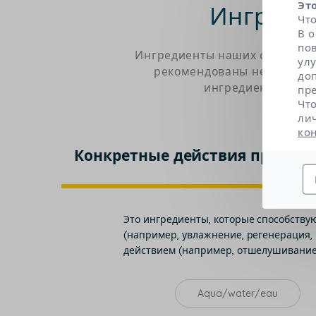
Эт
Ингреди
Чт
В 
по
Ингредиенты наших формул бы
ул
рекомендованы независимы
до
ингредиентов. Щел
пр
Чт
ли
ко
Конкретные действия продукт
Это ингредиенты, которые способству
(например, увлажнение, регенерация,
действием (например, отшелушивание,
Aqua/water/eau