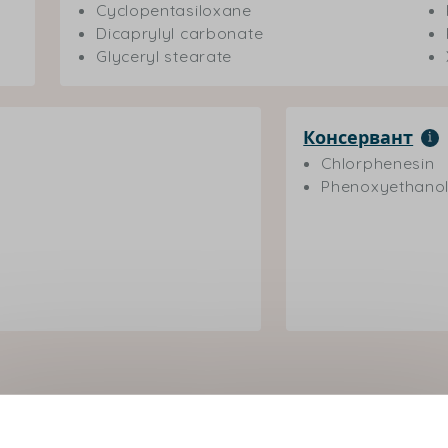
Cyclopentasiloxane
Dicaprylyl carbonate
Glyceryl stearate
Консервант
Chlorphenesin
Phenoxyethano