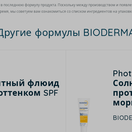
в последнюю формулу продукта. Поскольку между производством и появл
ремя, мы советуем вам ознакомиться со списком ингредиентов на упаковк
Другие формулы BIODERM
Pho
итный флюид
Сол
оттенком SPF
про
мор
BIOD