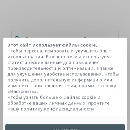
Этот сайт использует файлы cookie,
Чтобы персонализировать и улучшить опыт
использования. В основном мы используем
статистические данные для повышения
Главная
Наши продукты
Sébium Очищающий гель
производительности и оптимизации, а также
для улучшения удобства использования. Чтобы
получить дополнительную информацию или
изменить свои предпочтения, нажмите кнопку
Sébium Очищающий гель
«Настроить».
Чтобы узнать больше о файлах cookie и
BIODERMA
обработке ваших личных данных, прочтите
нашу
политику конфиденциальности
.