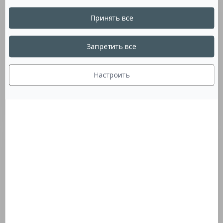
Принять все
Запретить все
Настроить
Смотреть состав