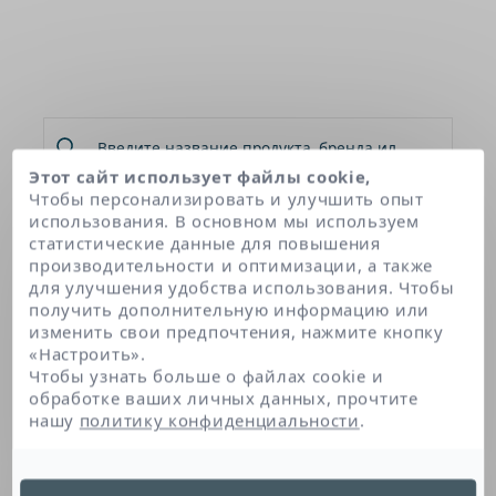
Этот сайт использует файлы cookie,
Чтобы персонализировать и улучшить опыт
использования. В основном мы используем
статистические данные для повышения
Главная
Наши продукты
Sensibio Маска
производительности и оптимизации, а также
для улучшения удобства использования. Чтобы
получить дополнительную информацию или
изменить свои предпочтения, нажмите кнопку
Sensibio Маска
«Настроить».
Чтобы узнать больше о файлах cookie и
BIODERMA
обработке ваших личных данных, прочтите
нашу
политику конфиденциальности
.