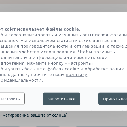
енты под увеличительным
от сайт использует файлы cookie,
обы персонализировать и улучшить опыт использовани
ли отобраны в соответствии с очень строгими дер
основном мы используем статистические данные для
ми экспертами. Компоненты разделенны на три ос
вышения производительности и оптимизации, а также 
кнув по названию, вы узнаете природу, роль и прои
учшения удобства использования. Чтобы получить
полнительную информацию или изменить свои
едпочтения, нажмите кнопку «Настроить».
обы узнать больше о файлах cookie и обработке ваших
чных данных, прочтите нашу
политику
а
Текстура и консистенция
нфиденциальности
.
Настроить
Запретить все
Принять вс
ют эффективности продукта: те, которые сохраняют или улучш
 восстановление липидов), и те, которые обладают очень спе
 матирование, защита от солнца).