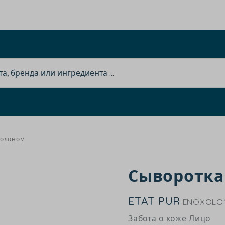
солоном
Сыворотка
ETAT PUR
ENOXOLO
Забота о коже Лицо