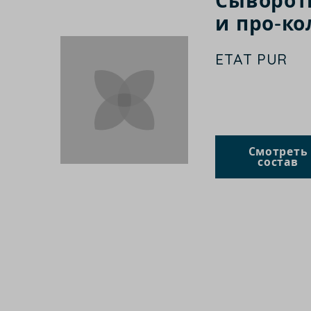
Сыворотк
и про-к
ETAT PUR
Смотреть
состав