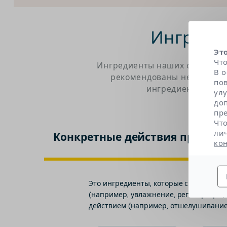
Ингреди
Эт
Чт
Ингредиенты наших формул бы
В 
рекомендованы независимы
по
ингредиентов. Щел
ул
до
пр
Чт
ли
Конкретные действия продукт
ко
Это ингредиенты, которые способству
(например, увлажнение, регенерация,
действием (например, отшелушивание,