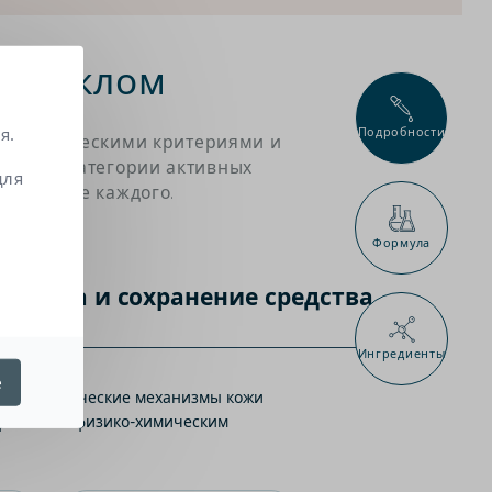
 стеклом
я.
Подробности
матологическими критериями и
новные категории активных
для
схождение каждого.
Формула
Защита и сохранение средства
Ингредиенты
е
ают биологические механизмы кожи
цифическим физико-химическим