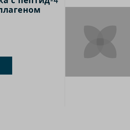
а с пептид-4
оллагеном