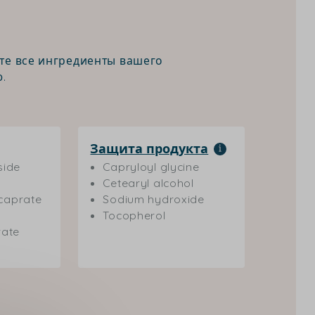
те все ингредиенты вашего
.
Защита продукта
side
Capryloyl glycine
Cetearyl alcohol
caprate
Sodium hydroxide
Tocopherol
rate