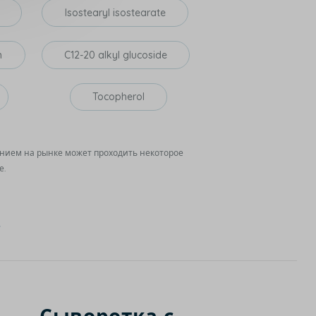
Isostearyl isostearate
m
C12-20 alkyl glucoside
Tocopherol
ением на рынке может проходить некоторое
е.
R