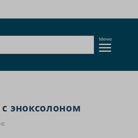
Меню
 с эноксолоном
NE