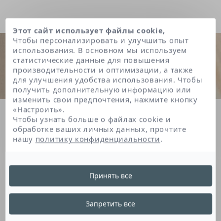
Этот сайт использует файлы cookie,
Чтобы персонализировать и улучшить опыт
использования. В основном мы используем
статистические данные для повышения
производительности и оптимизации, а также
для улучшения удобства использования. Чтобы
получить дополнительную информацию или
изменить свои предпочтения, нажмите кнопку
«Настроить».
Главная
Acrylates/steareth-20 methacrylate copolymer
Чтобы узнать больше о файлах cookie и
обработке ваших личных данных, прочтите
нашу
политику конфиденциальности
.
Acrylates/Steareth-20
Принять все
Methacrylate
Запретить все
Copolymer