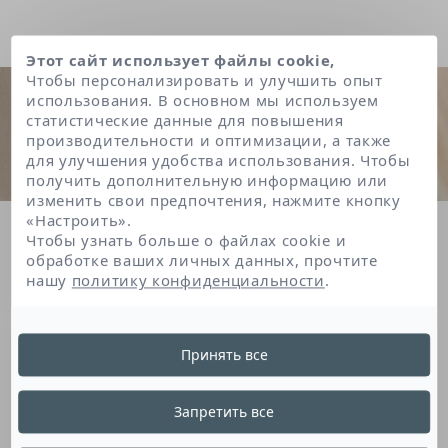
Этот сайт использует файлы cookie,
Чтобы персонализировать и улучшить опыт
использования. В основном мы используем
статистические данные для повышения
производительности и оптимизации, а также
для улучшения удобства использования. Чтобы
получить дополнительную информацию или
изменить свои предпочтения, нажмите кнопку
«Настроить».
Главная
Cetrimonium bromide
Чтобы узнать больше о файлах cookie и
обработке ваших личных данных, прочтите
нашу
политику конфиденциальности
.
Cetrimonium Bromide
Принять все
Это производное аммония является
Запретить все
консервантом. Он защищает продукт от