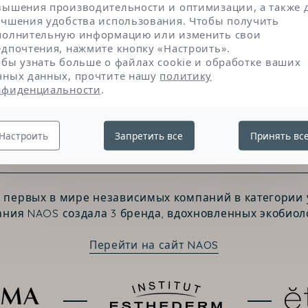
вышения производительности и оптимизации, а также 
учшения удобства использования. Чтобы получить
полнительную информацию или изменить свои
едпочтения, нажмите кнопку «Настроить».
обы узнать больше о файлах cookie и обработке ваших
чных данных, прочтите нашу
политику
нфиденциальности
.
Настроить
Запретить все
Принять вс
Свяжитесь с нами
з первых в мире независимых компаний в категории у
ния NAOS создала 3 бренда, вдохновленных экобиол
Перейти на сайт NAOS