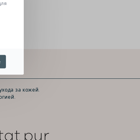
для
е
хода за кожей.
огией.