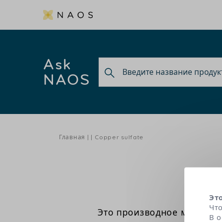
Ask
NAOS
Главная
Copper sulfate
Эт
Чт
Это производное меди об
В 