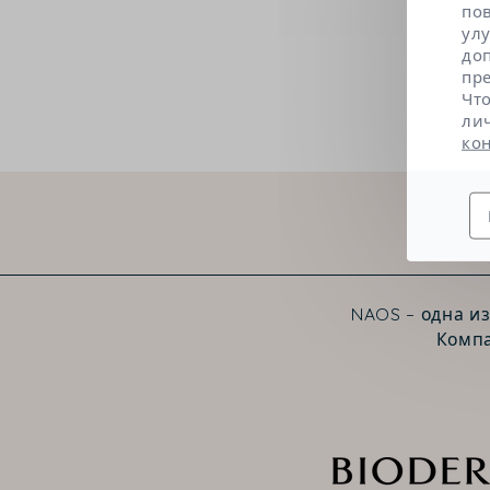
по
ул
до
пр
Чт
ли
ко
NAOS – одна и
Компа