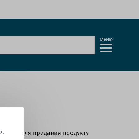
Меню
я.
зуемый для придания продукту