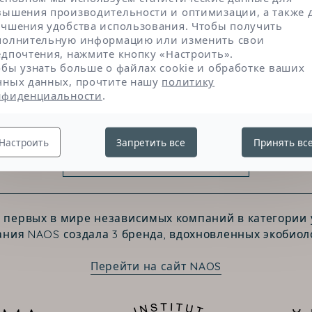
консистенции.
вышения производительности и оптимизации, а также 
учшения удобства использования. Чтобы получить
полнительную информацию или изменить свои
едпочтения, нажмите кнопку «Настроить».
обы узнать больше о файлах cookie и обработке ваших
чных данных, прочтите нашу
политику
нфиденциальности
.
Настроить
Запретить все
Принять вс
Свяжитесь с нами
з первых в мире независимых компаний в категории у
ния NAOS создала 3 бренда, вдохновленных экобиол
Перейти на сайт NAOS