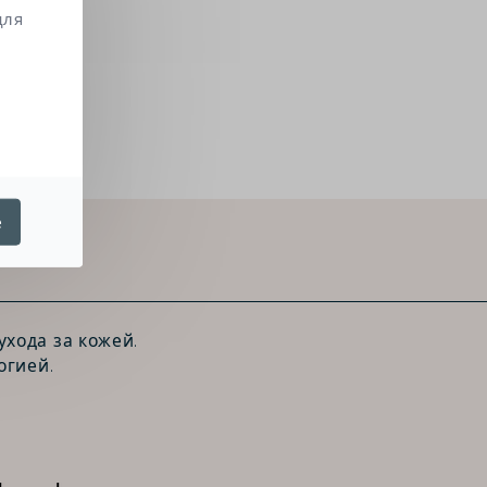
для
е
хода за кожей.
огией.