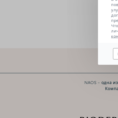
по
ул
до
пр
Чт
ли
ко
NAOS – одна и
Компа