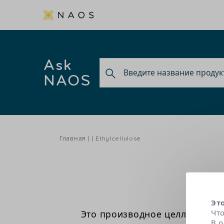
Ask
NAOS
Главная
Ethylcellulose
Эт
Чт
Это производное целлюлозы п
В 