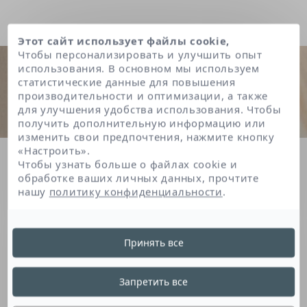
Этот сайт использует файлы cookie,
Чтобы персонализировать и улучшить опыт
использования. В основном мы используем
статистические данные для повышения
производительности и оптимизации, а также
для улучшения удобства использования. Чтобы
получить дополнительную информацию или
изменить свои предпочтения, нажмите кнопку
«Настроить».
Главная
Lauryl laurate
Чтобы узнать больше о файлах cookie и
обработке ваших личных данных, прочтите
нашу
политику конфиденциальности
.
Lauryl Laurate
Принять все
Это производное жирной кислоты является
Запретить все
загустителем, придающим продукту