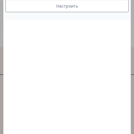
консистенцию.
Настроить
Свяжитесь с нами
NAOS – одна из первых в мире независимых
компаний в категории ухода за кожей.
Компания NAOS создала 3 бренда,
вдохновленных экобиологией.
Перейти на сайт NAOS