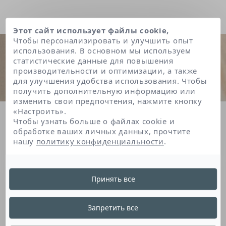
Этот сайт использует файлы cookie,
Чтобы персонализировать и улучшить опыт
использования. В основном мы используем
статистические данные для повышения
производительности и оптимизации, а также
для улучшения удобства использования. Чтобы
получить дополнительную информацию или
изменить свои предпочтения, нажмите кнопку
«Настроить».
Главная
Leuconostoc/radish root ferment filtrate
Чтобы узнать больше о файлах cookie и
обработке ваших личных данных, прочтите
нашу
политику конфиденциальности
.
Leuconostoc/Radish
Принять все
Root Ferment Filtrate
Запретить все