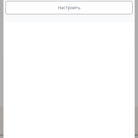
Настроить
[Nano]
Это ароматическое производное
(бисоктризол) представляет собой
солнцезащитный фильтр, поглощающий
УФ-излучение.
Свяжитесь с нами