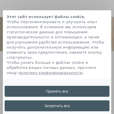
Этот сайт использует файлы cookie,
Чтобы персонализировать и улучшить опыт
использования. В основном мы используем
статистические данные для повышения
производительности и оптимизации, а также
для улучшения удобства использования. Чтобы
получить дополнительную информацию или
изменить свои предпочтения, нажмите кнопку
«Настроить».
Главная
Чтобы узнать больше о файлах cookie и
Methylene bis-benzotriazolyl tetramethylbutylphenol [nano]
обработке ваших личных данных, прочтите
нашу
политику конфиденциальности
.
Methylene Bis-
Принять все
Benzotriazolyl
Запретить все
Tetramethylbutylphenol