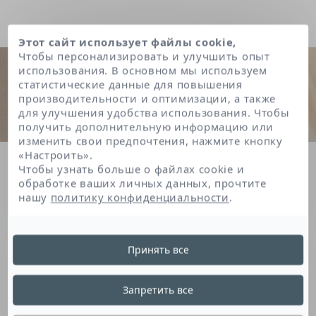
Этот сайт использует файлы cookie,
Чтобы персонализировать и улучшить опыт
использования. В основном мы используем
статистические данные для повышения
производительности и оптимизации, а также
для улучшения удобства использования. Чтобы
получить дополнительную информацию или
изменить свои предпочтения, нажмите кнопку
«Настроить».
Главная
Sodium hydroxide
Чтобы узнать больше о файлах cookie и
обработке ваших личных данных, прочтите
нашу
политику конфиденциальности
.
Sodium Hydroxide
Принять все
Это производное натрия, которое
Запретить все
естественным образом содержится в коже,