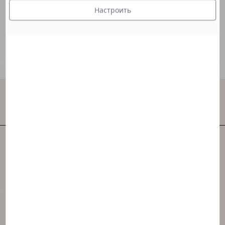
помогает регулировать pH продукта.
Настроить
Свяжитесь с нами
NAOS – одна из первых в мире независимых
компаний в категории ухода за кожей.
Компания NAOS создала 3 бренда,
вдохновленных экобиологией.
Перейти на сайт NAOS