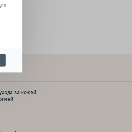
для
е
хода за кожей.
огией.