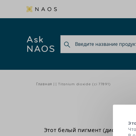
Ask
NAOS
Главная
Titanium dioxide (ci 77891)
Эт
Чт
Этот белый пигмент (диоксид ти
В 