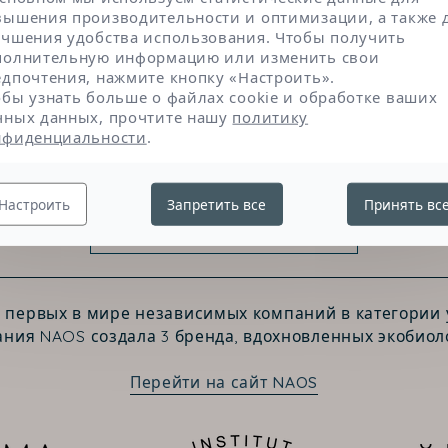
также используется для придания тона коже.
вышения производительности и оптимизации, а также 
учшения удобства использования. Чтобы получить
полнительную информацию или изменить свои
едпочтения, нажмите кнопку «Настроить».
обы узнать больше о файлах cookie и обработке ваших
чных данных, прочтите нашу
политику
нфиденциальности
.
Настроить
Запретить все
Принять вс
Свяжитесь с нами
з первых в мире независимых компаний в категории у
ния NAOS создала 3 бренда, вдохновленных экобиол
Перейти на сайт NAOS