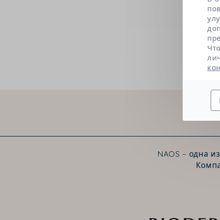
по
ул
до
пр
Чт
ли
ко
NAOS – одна и
Компа