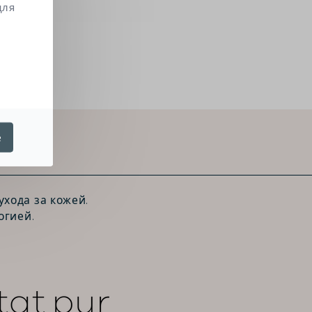
для
е
хода за кожей.
огией.