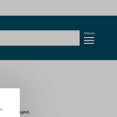
Меню
arch
я.
онсистенцию.