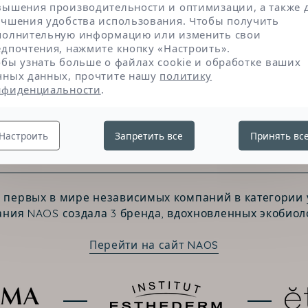
вышения производительности и оптимизации, а также 
учшения удобства использования. Чтобы получить
полнительную информацию или изменить свои
едпочтения, нажмите кнопку «Настроить».
обы узнать больше о файлах cookie и обработке ваших
чных данных, прочтите нашу
политику
нфиденциальности
.
Настроить
Запретить все
Принять вс
Свяжитесь с нами
з первых в мире независимых компаний в категории у
ния NAOS создала 3 бренда, вдохновленных экобиол
Перейти на сайт NAOS