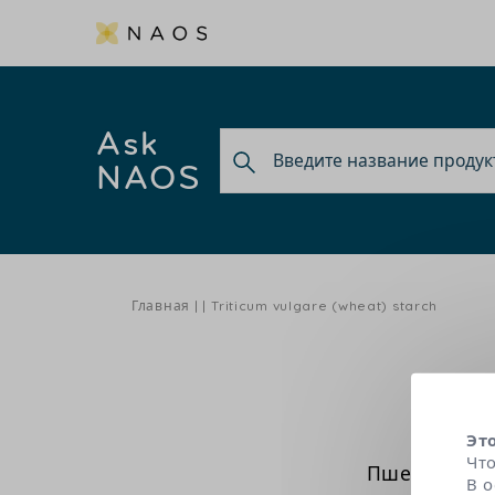
Ask
NAOS
Главная
Triticum vulgare (wheat) starch
Tri
Эт
Чт
Пшеничный к
В 