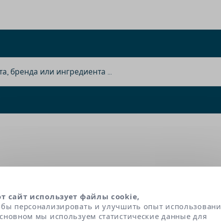
ticum Vulgare (Wheat) St
от сайт использует файлы cookie,
обы персонализировать и улучшить опыт использовани
рахмал – загуститель, придающий продукту к
основном мы используем статистические данные для