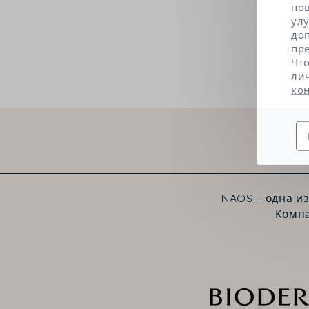
по
ул
до
пр
Чт
ли
ко
NAOS – одна и
Компа